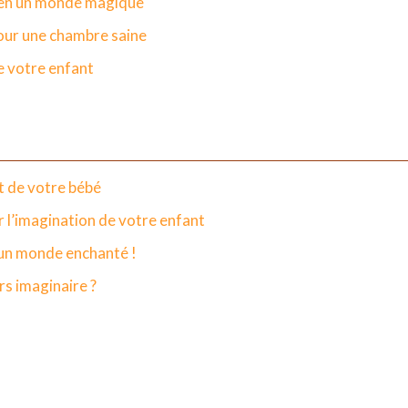
t en un monde magique
pour une chambre saine
e votre enfant
nt de votre bébé
 l’imagination de votre enfant
 un monde enchanté !
rs imaginaire ?