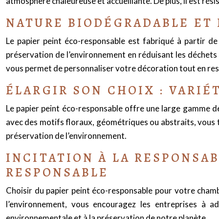
atmosphère chaleureuse et accueillante. De plus, il est résis
NATURE BIODÉGRADABLE ET 
Le papier peint éco-responsable est fabriqué à partir d
préservation de l’environnement en réduisant les déchets e
vous permet de personnaliser votre décoration tout en re
ÉLARGIR SON CHOIX : VARIÉ
Le papier peint éco-responsable offre une large gamme de 
avec des motifs floraux, géométriques ou abstraits, vous tr
préservation de l’environnement.
INCITATION À LA RESPONSA
RESPONSABLE
Choisir du papier peint éco-responsable pour votre chamb
l’environnement, vous encouragez les entreprises à ado
environnementale et à la préservation de notre planète.